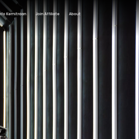
nfo Kemitraan
Join Affiliate
About