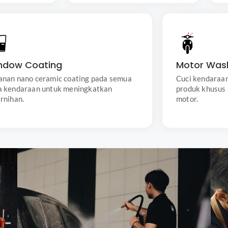
Perlindungan
Nano ceramic coating pada semua kaca
Layanan
kendaraan untuk meningkatkan kejernihan,
ndow Coating
Motor Was
menggunakan
melindungi dari noda air dan kotoran,
untuk member
anan nano ceramic coating pada semua
Cuci kendaraa
memberikan efek hidrofobik.
a kendaraan untuk meningkatkan
produk khusus
rnihan.
motor.