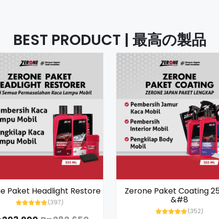
BEST PRODUCT | 最高の製品
e Paket Headlight Restore
Zerone Paket Coating 2
&#8
(397)
(352)
Rated
5.00
out of 5