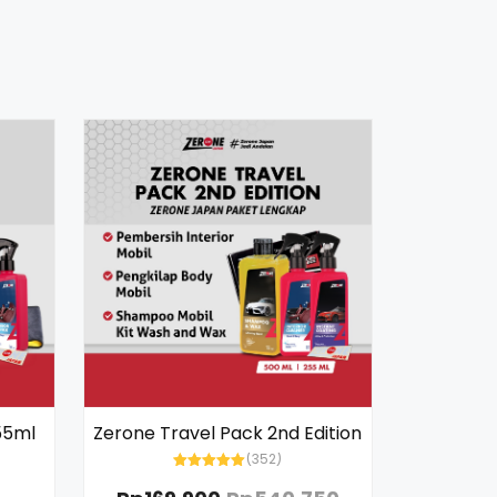
55ml
Zerone Travel Pack 2nd Edition
(352)
Rated
5.00
out of 5