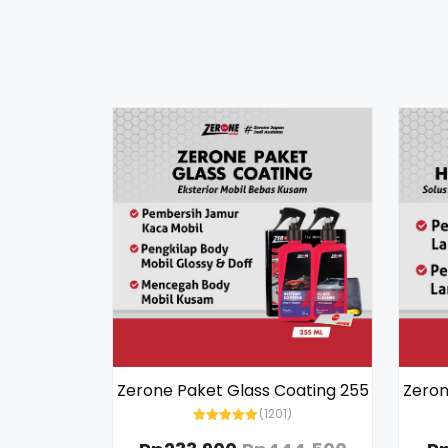
Zerone Paket Glass Coating 255
Zeron
(1201)
Rated
5.00
out of 5