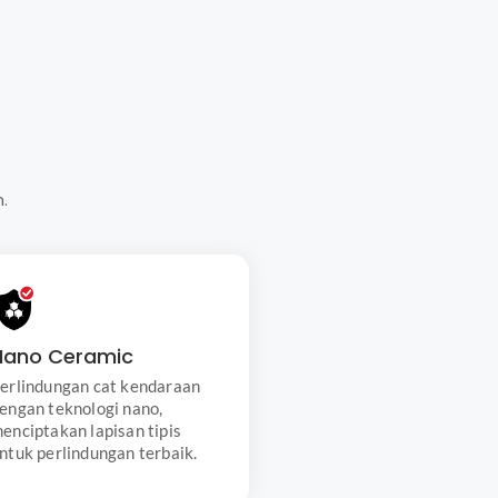
.
Nano Ceramic
Menciptakan lapisan tipis untuk
mengurangi baret, mencegah
Nano Ceramic
jamur, dan tahan sinar UV,
erlindungan cat kendaraan
meningkatkan kilau dan
engan teknologi nano,
ketahanan cat mobil lebih lama.
enciptakan lapisan tipis
ntuk perlindungan terbaik.