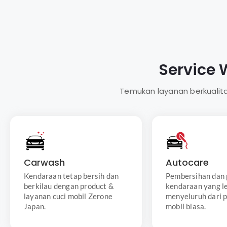
Servic
Temukan layanan berkualita
Cuci Mobil Reguler
Lebih Dari 
Layanan cuci mobil dengan
Zerone Japan 
detail dan kecermatan
menawarkan berb
Carwash
Autocare
mencakup pencucian
detailing yan
Kendaraan tetap bersih dan
Pembersihan dan
menyeluruh pada bagian
disesuaikan deng
berkilau dengan product &
kendaraan yang l
eksterior dan interior mobil.
dan budget
layanan cuci mobil Zerone
menyeluruh dari p
Japan.
mobil biasa.