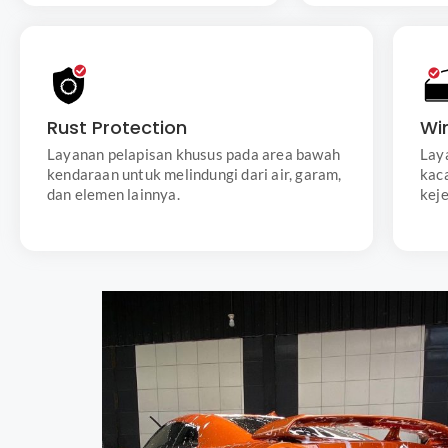
Rust Protection
Layanan pelapisan khusus pada area bawah
kendaraan untuk melindungi dari air, garam,
Rust Protection
Wi
dan elemen lainnya, mencegah korosi, dan
menjaga ketahanan komponen dalam jangka
Layanan pelapisan khusus pada area bawah
Lay
waktu lebih lama.
kendaraan untuk melindungi dari air, garam,
kac
dan elemen lainnya.
keje