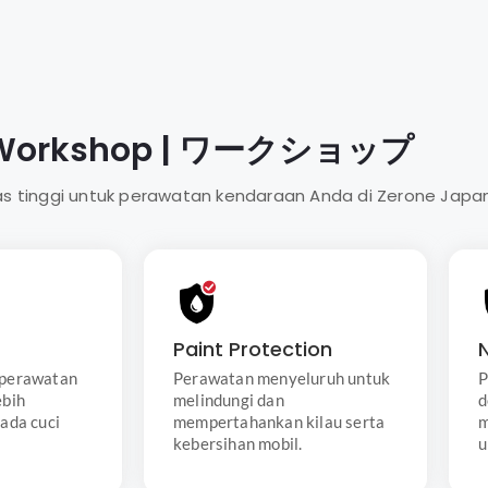
e Workshop | ワークショップ
s tinggi untuk perawatan kendaraan Anda di Zerone Japan
Paint Protection
Carwash
Paket perawatan kendaraan
Workshop
menyeluruh yang mencakup
agai paket
pembersihan, poles,
Paint Protection
g dapat
perlindungan eksterior
 perawatan
Perawatan menyeluruh untuk
P
an kebutuhan
(termasuk engine), dan
ebih
melindungi dan
d
 Anda.
perawatan interior termasuk
pelepasan jok.
ada cuci
mempertahankan kilau serta
m
kebersihan mobil.
u