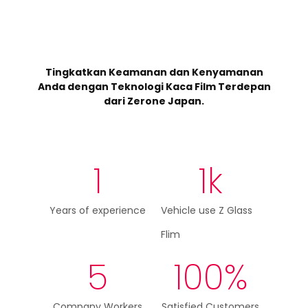
Statistics & Overview
Tingkatkan Keamanan dan Kenyamanan
Anda dengan Teknologi Kaca Film Terdepan
dari Zerone Japan.
1
1
k
Years of experience
Vehicle use Z Glass
Flim
5
100
%
Company Workers
Satisfied Customers