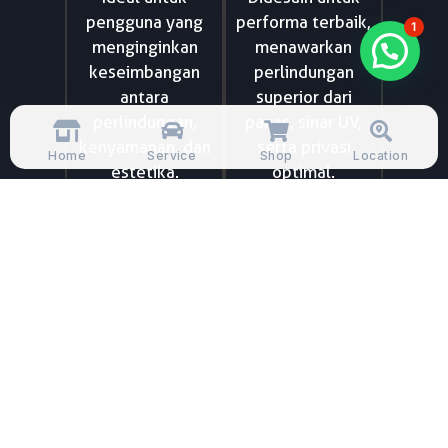
pengguna yang
performa terbaik,
1
menginginkan
menawarkan
keseimbangan
perlindungan
antara
superior dari
perlindungan,
panas, sinar UV,
kenyamanan, dan
serta privasi
Home
Service
Shop
Location
estetika.
optimal.