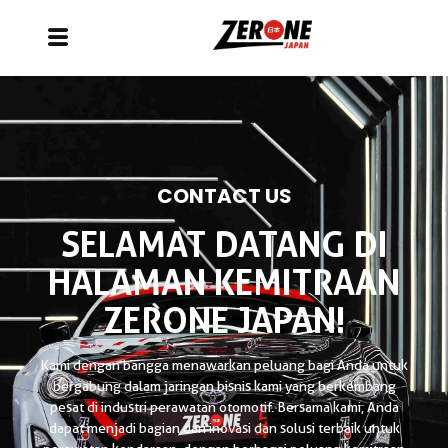
CONTACT US
SELAMAT DATANG DI
HALAMAN KEMITRAAN
ZERONE JAPAN!
Kami dengan bangga menawarkan peluang bagi Anda untuk
bergabung dalam jaringan bisnis kami yang berkembang
pesat di industri perawatan otomotif. Bersama kami, Anda
dapat menjadi bagian dari inovasi dan solusi terbaik untuk