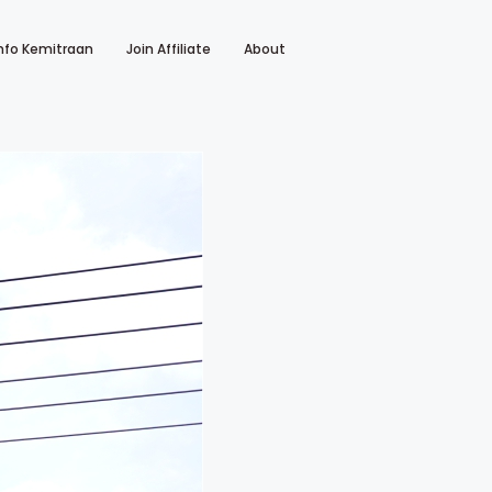
nfo Kemitraan
Join Affiliate
About