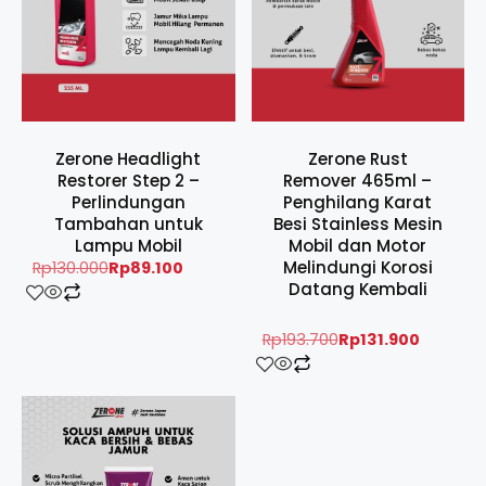
Zerone Headlight
Zerone Rust
Restorer Step 2 –
Remover 465ml –
Perlindungan
Penghilang Karat
Tambahan untuk
Besi Stainless Mesin
Lampu Mobil
Mobil dan Motor
Melindungi Korosi
Rp
130.000
Rp
89.100
Datang Kembali
Rp
193.700
Rp
131.900