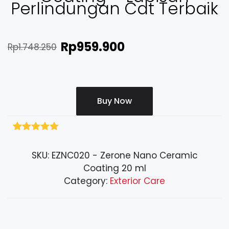
Perlindungan Cat Terbaik
Rp
959.900
Rp
1.748.250
Buy Now
Rated
201
5.00
out of 5
SKU:
EZNC020 - Zerone Nano Ceramic
based on
customer
Coating 20 ml
ratings
Category:
Exterior Care