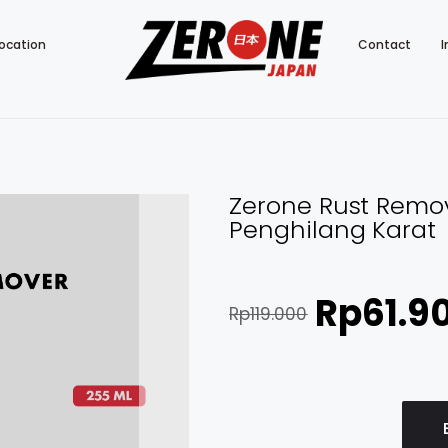
ocation
Contact
I
Zerone Rust Remo
Penghilang Karat
Rp
61.9
Rp
119.000