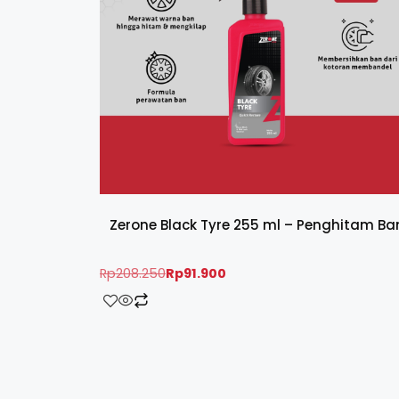
Zerone Black Tyre 255 ml – Penghitam Ba
Rp
208.250
Rp
91.900