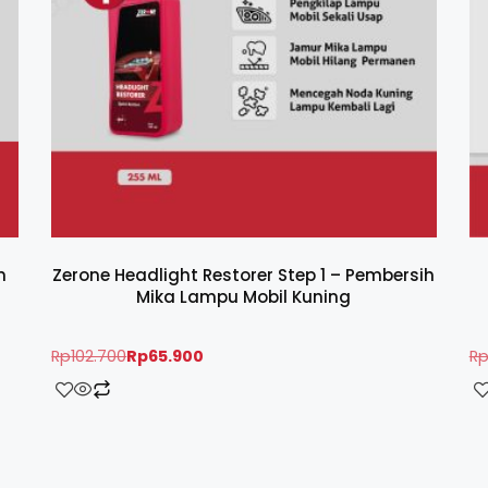
n
Zerone Headlight Restorer Step 1 – Pembersih
Mika Lampu Mobil Kuning
Rp
102.700
Rp
65.900
R