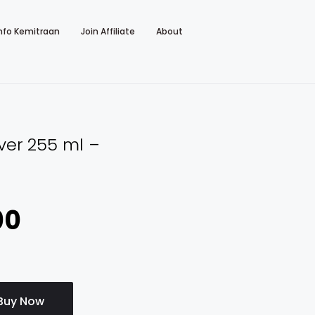
nfo Kemitraan
Join Affiliate
About
ver 255 ml –
00
Buy Now