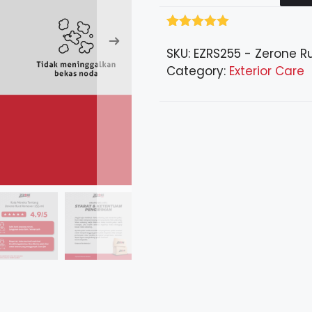
Rated
201
5.00
out of 5
SKU:
EZRS255 - Zerone R
based on
Category:
Exterior Care
customer
ratings