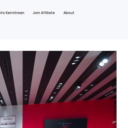
nfo Kemitraan
Join Affiliate
About